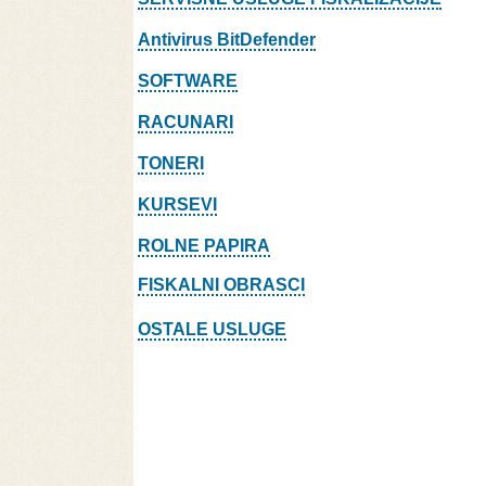
Antivirus BitDefender
SOFTWARE
RACUNARI
TONERI
KURSEVI
ROLNE PAPIRA
FISKALNI OBRASCI
OSTALE USLUGE