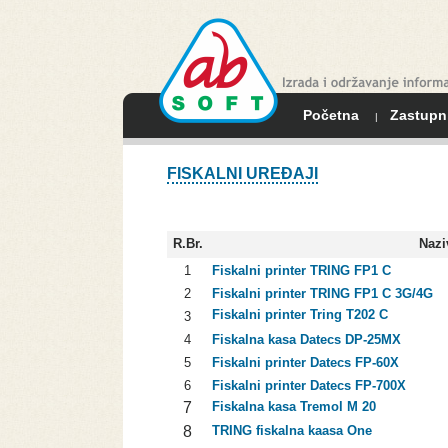
Početna
Zastupn
|
FISKALNI UREĐAJI
R.Br.
Nazi
1
Fiskalni printer TRING FP1 C
2
Fiskalni printer TRING FP1 C 3G/4G
Fiskalni printer
Tring T202 C
3
4
Fiskalna kasa Datecs DP-25MX
5
Fiskalni printer Datecs FP-60X
6
Fiskalni printer Datecs FP-700X
7
Fiskalna kasa Tremol M 20
8
TRING fiskalna kaasa One