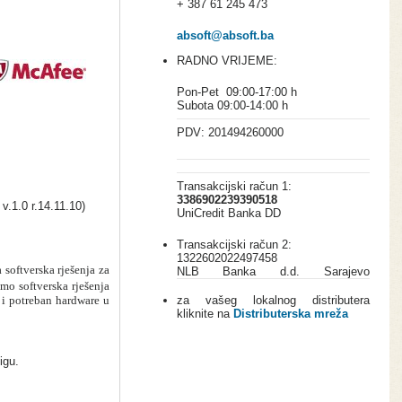
+ 387 61 245 473
absoft@absoft.ba
RADNO VRIJEME:
Pon-Pet 09:00-17:00 h
Subota 09:00-14:00 h
PDV: 201494260000
Transakcijski račun 1:
3386902239390518
v.1.0 r.14.11.10)
UniCredit Banka DD
Transakcijski račun 2:
1322602022497458
softverska rješenja za
NLB Banka d.d. Sarajevo
emo softverska rješenja
 i potreban hardware u
za vašeg lokalnog distributera
kliknite na
Distributerska mreža
jigu.