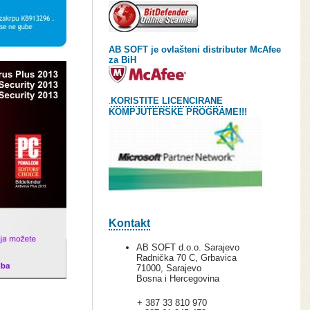
AB SOFT je ovlašteni distributer McAfee
za BiH
.
KORISTITE LICENCIRANE
KOMPJUTERSKE PROGRAME!!!
Kontakt
AB SOFT d.o.o. Sarajevo
Radnička 70 C, Grbavica
71000, Sarajevo
Bosna i Hercegovina
+ 387 33 810 970