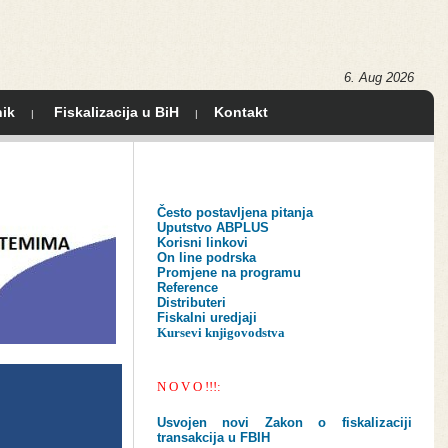
6. Aug 2026
ik
Fiskalizacija u BiH
Kontakt
|
|
Često postavljena pitanja
Uputstvo ABPLUS
Korisni linkovi
On line podrska
Promjene na programu
Reference
Distributeri
Fiskalni uredjaji
Kursevi knjigovodstva
N O V O !!!:
Usvojen novi Zakon o fiskalizaciji
transakcija u FBIH