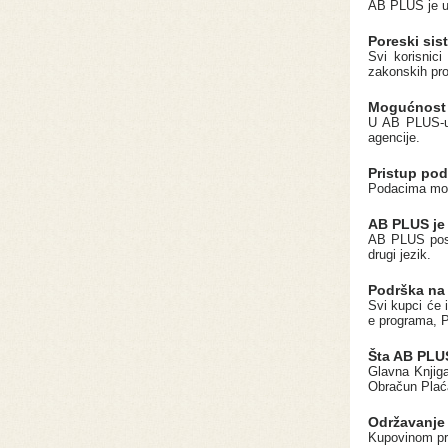
AB PLUS je ur
Poreski sis
Svi korisnic
zakonskih pro
Mogućnost 
U AB PLUS-u 
agencije.
Pristup pod
Podacima možet
AB PLUS je 
AB PLUS posje
drugi jezik.
Podrška na
Svi kupci će
e programa, P
Šta AB PLU
Glavna Knjiga
Obračun Plaća
Održavanje
Kupovinom pro