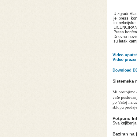
U zgradi Vla
je press kon
inspekcijsk
LICENCIR
Press konfere
Dnevne novin
su letak kam
Video uputst
Video prezen
Download D
Sistemska r
Mi postojimo o
vaše poslovan
po Vašoj narud
sklopu prodaje
Potpuno Int
Sva knjiženja
Baziran na j