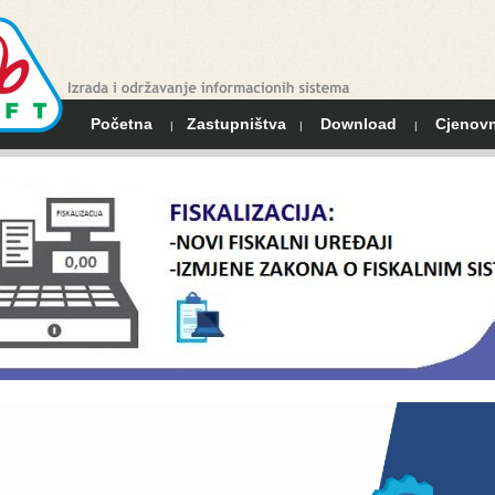
Početna
Zastupništva
Download
Cjenovn
|
|
|