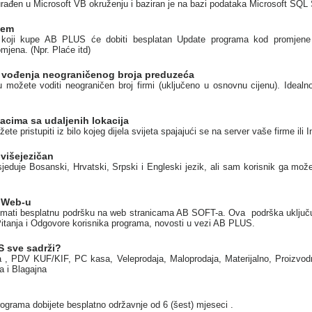
ađen u Microsoft VB okruženju i baziran je na bazi podataka Microsoft SQL S
tem
i koji kupe AB PLUS će dobiti besplatan Update programa kod promjene
mjena. (Npr. Plaće itd)
vođenja neograničenog broja preduzeća
možete voditi neograničen broj firmi (uključeno u osnovnu cijenu). Idealn
acima sa udaljenih lokacija
e pristupiti iz bilo kojeg dijela svijeta spajajući se na server vaše firme ili 
višejezičan
duje Bosanski, Hrvatski, Srpski i Engleski jezik, ali sam korisnik ga može 
 Web-u
 imati besplatnu podršku na web stranicama AB SOFT-a. Ova podrška uključu
itanja i Odgovore korisnika programa, novosti u vezi AB PLUS.
S sve sadrži?
 , PDV KUF/KIF, PC kasa, Veleprodaja, Maloprodaja, Materijalno, Proizvodn
 i Blagajna
grama dobijete besplatno održavnje od 6 (šest) mjeseci .