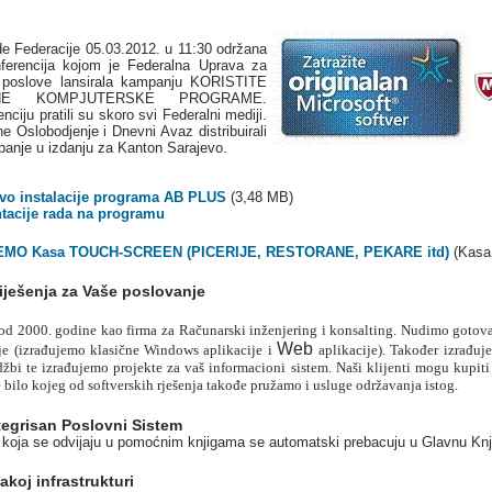
de Federacije 05.03.2012. u 11:30 održana
ferencija kojom je Federalna Uprava za
e poslove lansirala kampanju KORISTITE
ANE KOMPJUTERSKE PROGRAME.
nciju pratili su skoro svi Federalni mediji.
e Oslobodjenje i Dnevni Avaz distribuirali
panje u izdanju za Kanton Sarajevo.
vo instalacije programa AB PLUS
(3,48 MB)
tacije rada na programu
EMO Kasa TOUCH-SCREEN (PICERIJE, RESTORANE, PEKARE itd)
(Kasa 
iješenja za Vaše poslovanje
d 2000. godine kao firma za Računarski inženjering i konsalting. Nudimo gotova 
Web
je (izrađujemo klasične Windows aplikacije i
aplikacije). Također izrađuj
žbi te izrađujemo projekte za vaš informacioni sistem. Naši klijenti mogu kupiti
 bilo kojeg od softverskih rješenja takođe pružamo i usluge održavanja istog.
egrisan Poslovni Sistem
 koja se odvijaju u pomoćnim knjigama se automatski prebacuju u Glavnu Kn
akoj infrastrukturi